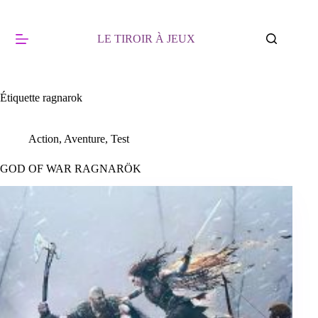
Passer
au
contenu
LE TIROIR À JEUX
Étiquette
ragnarok
Action
,
Aventure
,
Test
GOD OF WAR RAGNARÖK