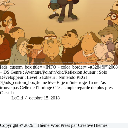
[ads_custom_box title= »INFO » color_border= »#3284f0″]2008
– DS Genre : Aventure/Point’n’clic/Reflexion Joueur : Solo
Développeur : Level-5 Éditeur : Nintendo PEGI
7[/ads_custom_box]Je me lève Et je m’interroge Tu ne l’as
trouve pas Celle de l’horloge C’est simple regarde de plus près
C’est la…
LeCid
octobre 15, 2018
Copyright © 2026 - Thème WordPress par
CreativeThemes
.