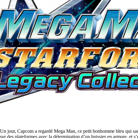
Un jour, Capcom a regardé Mega Man, ce petit bonhomme bleu qui sau
sur des plateformes avec la détermination d’un huissier en armure, et s’es