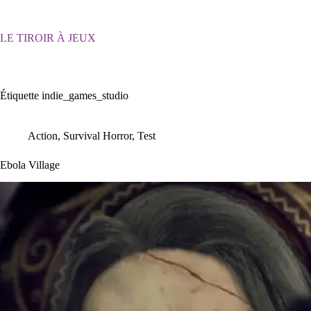
Passer
au
contenu
LE TIROIR À JEUX
Étiquette
indie_games_studio
Action
,
Survival Horror
,
Test
Ebola Village