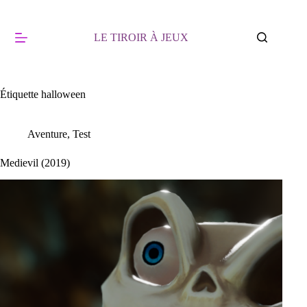
Passer
au
contenu
LE TIROIR À JEUX
Étiquette
halloween
Aventure
,
Test
Medievil (2019)