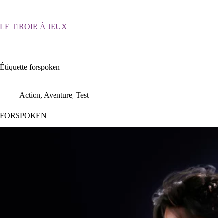
Passer
au
contenu
LE TIROIR À JEUX
Étiquette
forspoken
Action
,
Aventure
,
Test
FORSPOKEN