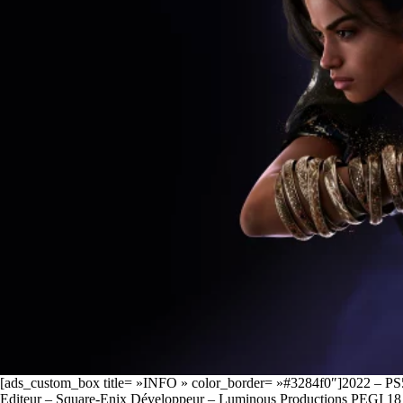
[ads_custom_box title= »INFO » color_border= »#3284f0″]2022 – PS5
Editeur – Square-Enix Développeur – Luminous Productions PEGI 18 