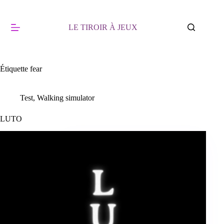
Passer
au
contenu
LE TIROIR À JEUX
Étiquette
fear
Test
,
Walking simulator
LUTO