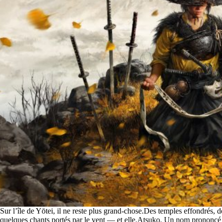
Sur l’île de Yōtei, il ne reste plus grand-chose.Des temples effondrés, 
quelques chants portés par le vent — et elle.Atsuko. Un nom prononcé 