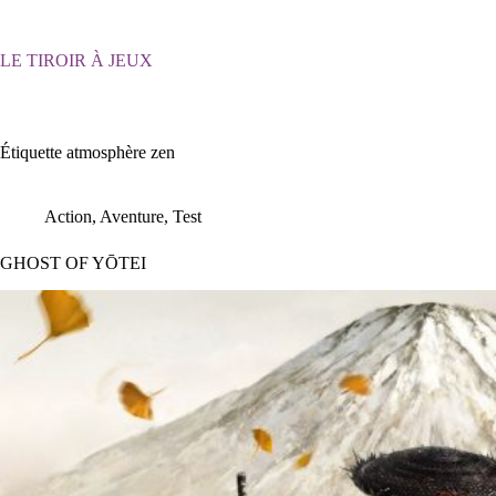
Passer
au
contenu
LE TIROIR À JEUX
Étiquette
atmosphère zen
Action
,
Aventure
,
Test
GHOST OF YŌTEI