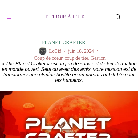
Passer
au
contenu
LE TIROIR À JEUX
PLANET CRAFTER
LeCid
juin 18, 2024
Coup de coeur, coup de tête
,
Gestion
« The Planet Crafter » est un jeu de survie et de terraformation
en monde ouvert. Seul ou avec des amis, votre mission est de
transformer une planète hostile en un paradis habitable pour
les humains.