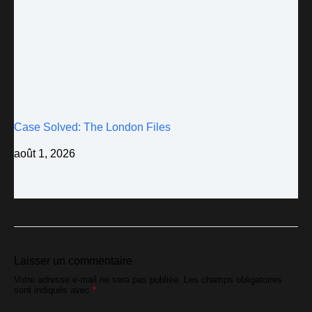
Case Solved: The London Files
août 1, 2026
Laisser un commentaire
Votre adresse e-mail ne sera pas publiée.
Les champs obligatoires
sont indiqués avec
*