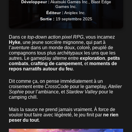
Développeur :
Akatsuki Games Inc., Blast Edge
Games Inc.
Éditeur :
Aniplex Inc.
Sortie :
19 septembre 2025
Dans ce
top-down action pixel RPG
, vous incarnez
Hyke
, une jeune sorcière mignonne, qui part à
l’aventure dans un monde doux, coloré, peuplé de
compagnons tous plus archétypaux les uns que les
autres. Le gameplay alterne entre
exploration
,
petits
combats
,
crafting de campement
, et
moments de
repos narratifs autour du feu
.
Dit comme ça, on pense immédiatement à un
croisement entre
CrossCode
pour le gameplay,
Atelier
Sophie
pour l’ambiance, et
Stardew Valley
pour le
camping chill.
Mais la sauce ne prend jamais vraiment. À force de
vouloir tout faire avec légèreté, le jeu finit par
ne rien
peser du tout
.