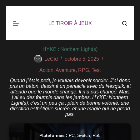
LE TIROIR À JEUX
HYKE : Northern Light(s)
LeCid
octobre 5, 2025
Action
,
Aventure
,
RPG
,
Test
Quand j’étais petit, je voulais devenir sorcier. J’ai donc
pris un bâton, dessiné un pentacle avec du Nesquik, et
attendu que le monde change. Il n’a pas changé. Mais
j’ai eu des fourmis dans les jambes. HYKE: Northern
Light(s), c’est un peu ça : plein de bonne volonté, une
direction esthétique sucrée, et une magie qui ne prend
pas.
Plateformes :
PC, Switch, PS5