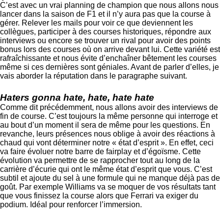
C’est avec un vrai planning de champion que nous allons nous
lancer dans la saison de F1 et il n’y aura pas que la course à
gérer. Relever les mails pour voir ce que deviennent les
collègues, participer à des courses historiques, répondre aux
interviews ou encore se trouver un rival pour avoir des points
bonus lors des courses où on arrive devant lui. Cette variété est
rafraîchissante et nous évite d’enchaîner bêtement les courses
même si ces dernières sont géniales. Avant de parler d’elles, je
vais aborder la réputation dans le paragraphe suivant.
Haters gonna hate, hate, hate hate
Comme dit précédemment, nous allons avoir des interviews de
fin de course. C’est toujours la même personne qui interroge et
au bout d’un moment il sera de même pour les questions. En
revanche, leurs présences nous oblige à avoir des réactions à
chaud qui vont déterminer notre « état d’esprit ». En effet, ceci
va faire évoluer notre barre de fairplay et d’égoïsme. Cette
évolution va permettre de se rapprocher tout au long de la
carrière d’écurie qui ont le même état d’esprit que vous. C’est
subtil et ajoute du sel à une formule qui ne manque déjà pas de
goût. Par exemple Williams va se moquer de vos résultats tant
que vous finissez la course alors que Ferrari va exiger du
podium. Idéal pour renforcer l’immersion.