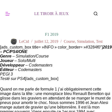
Passer
au
contenu
LE TIROIR À JEUX
F1 2019
LeCid
juillet 12, 2019
Course
,
Simulation
,
Test
[ads_custom_box title= »INFO » color_border= »#3284f0″]
2019
– PC/PS4/ONE
Genre
– Simulation/Course
Joueur
– Solo/Multi
Développeur
– Codemasters
Éditeur
– Codemasters
PEGI 3
Testé sur PS4
[/ads_custom_box]
Quand on me parle de formule 1 j’ai obligatoirement cette
image dans la tête : une monoplace bleu Renault Benetton qui
glisse dans les graviers en attendant de se manger le muret de
pneus pour amortir le choc. Nous sommes 1996 et Jean Alesi
mange autant de gravier qu’une bétonnière. Il est là mon
premier souvenir. Viens ensuite ce 1er mai 1994 avec