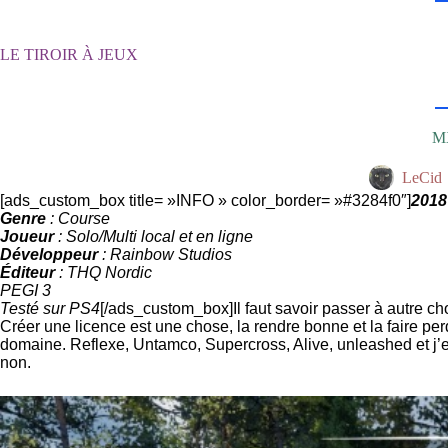
Passer
au
contenu
LE TIROIR À JEUX
MX
LeCid
[ads_custom_box title= »INFO » color_border= »#3284f0″]
2018
Genre
: Course
Joueur
: Solo/Multi local et en ligne
Développeur
: Rainbow Studios
Éditeur
: THQ Nordic
PEGI 3
Testé sur PS4
[/ads_custom_box]Il faut savoir passer à autre ch
Créer une licence est une chose, la rendre bonne et la faire per
domaine. Reflexe, Untamco, Supercross, Alive, unleashed et j’en
non.