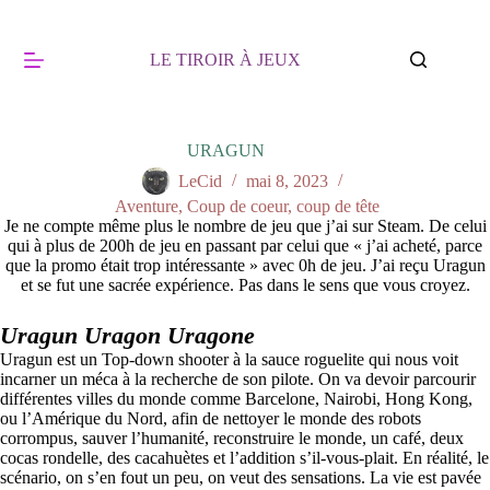
Passer
au
contenu
LE TIROIR À JEUX
URAGUN
LeCid
mai 8, 2023
Aventure
,
Coup de coeur, coup de tête
Je ne compte même plus le nombre de jeu que j’ai sur Steam. De celui
qui à plus de 200h de jeu en passant par celui que « j’ai acheté, parce
que la promo était trop intéressante » avec 0h de jeu. J’ai reçu Uragun
et se fut une sacrée expérience. Pas dans le sens que vous croyez.
Uragun Uragon Uragone
Uragun est un Top-down shooter à la sauce roguelite qui nous voit
incarner un méca à la recherche de son pilote. On va devoir parcourir
différentes villes du monde comme Barcelone, Nairobi, Hong Kong,
ou l’Amérique du Nord, afin de nettoyer le monde des robots
corrompus, sauver l’humanité, reconstruire le monde, un café, deux
cocas rondelle, des cacahuètes et l’addition s’il-vous-plait. En réalité, le
scénario, on s’en fout un peu, on veut des sensations. La vie est pavée