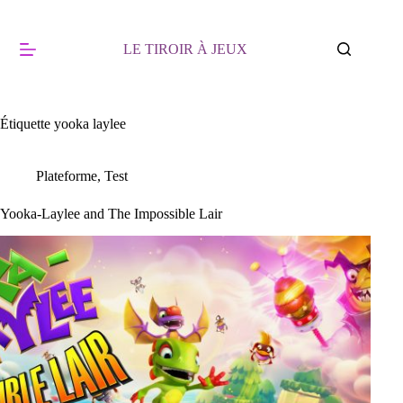
Passer
au
contenu
LE TIROIR À JEUX
Étiquette
yooka laylee
Plateforme
,
Test
Yooka-Laylee and The Impossible Lair