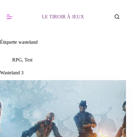
Passer
au
contenu
LE TIROIR À JEUX
Étiquette
wasteland
RPG
,
Test
Wasteland 3