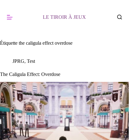
Passer
au
contenu
LE TIROIR À JEUX
Étiquette
the caligula effect overdose
JPRG
,
Test
The Caligula Effect: Overdose