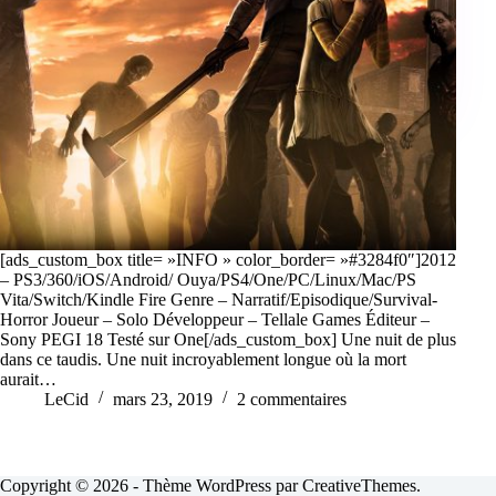
[ads_custom_box title= »INFO » color_border= »#3284f0″]2012
– PS3/360/iOS/Android/ Ouya/PS4/One/PC/Linux/Mac/PS
Vita/Switch/Kindle Fire Genre – Narratif/Episodique/Survival-
Horror Joueur – Solo Développeur – Tellale Games Éditeur –
Sony PEGI 18 Testé sur One[/ads_custom_box] Une nuit de plus
dans ce taudis. Une nuit incroyablement longue où la mort
aurait…
LeCid
mars 23, 2019
2 commentaires
Copyright © 2026 - Thème WordPress par
CreativeThemes
.