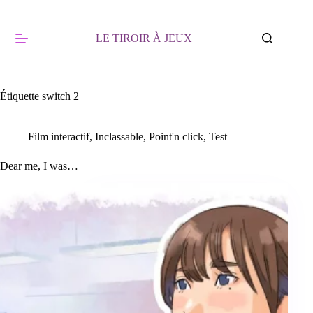
Passer
au
contenu
LE TIROIR À JEUX
Étiquette
switch 2
Film interactif
,
Inclassable
,
Point'n click
,
Test
Dear me, I was…