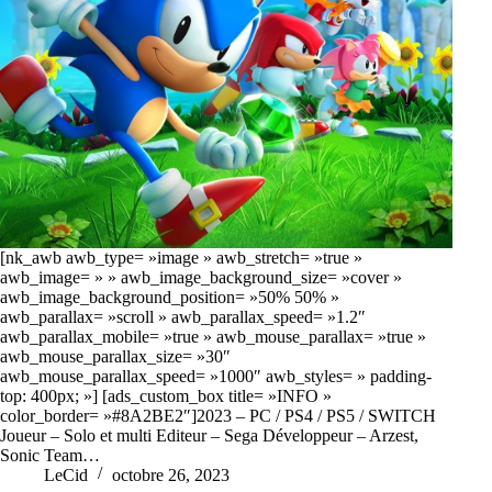
[nk_awb awb_type= »image » awb_stretch= »true »
awb_image= » » awb_image_background_size= »cover »
awb_image_background_position= »50% 50% »
awb_parallax= »scroll » awb_parallax_speed= »1.2″
awb_parallax_mobile= »true » awb_mouse_parallax= »true »
awb_mouse_parallax_size= »30″
awb_mouse_parallax_speed= »1000″ awb_styles= » padding-
top: 400px; »] [ads_custom_box title= »INFO »
color_border= »#8A2BE2″]2023 – PC / PS4 / PS5 / SWITCH
Joueur – Solo et multi Editeur – Sega Développeur – Arzest,
Sonic Team…
LeCid
octobre 26, 2023