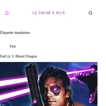
Passer
au
contenu
LE TIROIR À JEUX
Étiquette
standalone
Test
FarCry 3: Blood Dragon