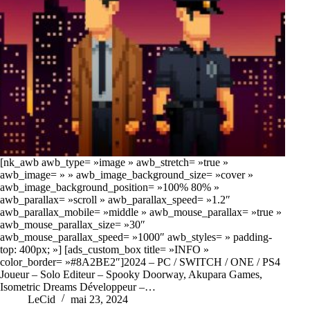
[nk_awb awb_type= »image » awb_stretch= »true »
awb_image= » » awb_image_background_size= »cover »
awb_image_background_position= »100% 80% »
awb_parallax= »scroll » awb_parallax_speed= »1.2″
awb_parallax_mobile= »middle » awb_mouse_parallax= »true »
awb_mouse_parallax_size= »30″
awb_mouse_parallax_speed= »1000″ awb_styles= » padding-
top: 400px; »] [ads_custom_box title= »INFO »
color_border= »#8A2BE2″]2024 – PC / SWITCH / ONE / PS4
Joueur – Solo Editeur – Spooky Doorway, Akupara Games,
Isometric Dreams Développeur –…
LeCid
mai 23, 2024