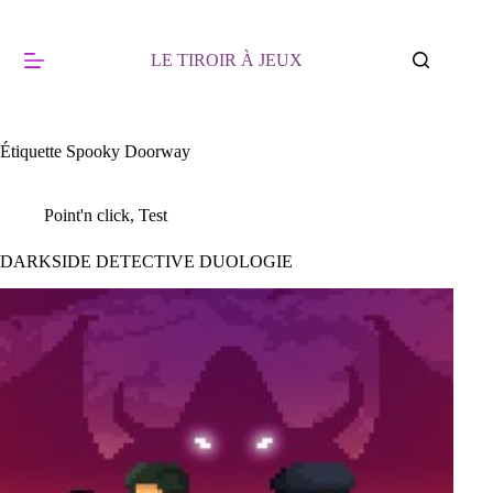
Passer
au
contenu
LE TIROIR À JEUX
Étiquette
Spooky Doorway
Point'n click
,
Test
DARKSIDE DETECTIVE DUOLOGIE