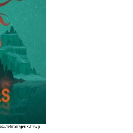
/letiroirajeux.fr/wp-