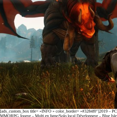
[ads_custom_box title= »INFO » color_border= »#3284f0″]2019 – P
MMORPG Joueur – Multi en ligne/Solo local Développeur – Blue Isle 