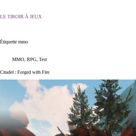
Passer
au
contenu
LE TIROIR À JEUX
Étiquette
mmo
MMO
,
RPG
,
Test
Citadel : Forged with Fire