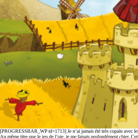
[PROGRESSBAR_WP id=1713] Je n’ai jamais été très copain avec les
Au même titre que le jeu de l’oie, je me faisais profondément chier. Cet