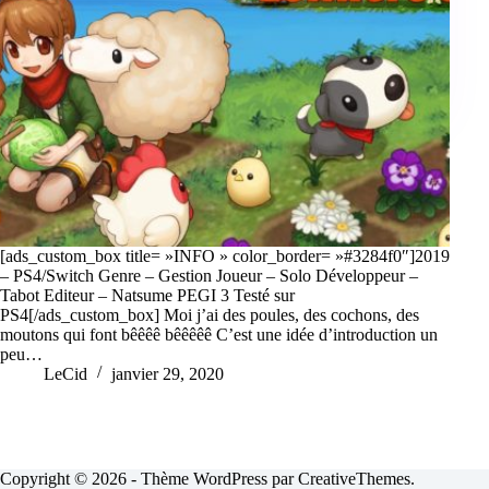
[ads_custom_box title= »INFO » color_border= »#3284f0″]2019
– PS4/Switch Genre – Gestion Joueur – Solo Développeur –
Tabot Editeur – Natsume PEGI 3 Testé sur
PS4[/ads_custom_box] Moi j’ai des poules, des cochons, des
moutons qui font bêêêê bêêêêê C’est une idée d’introduction un
peu…
LeCid
janvier 29, 2020
Copyright © 2026 - Thème WordPress par
CreativeThemes
.