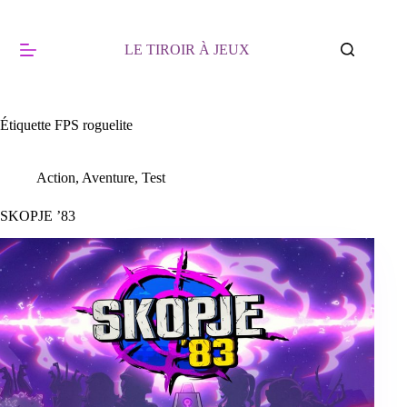
Passer
au
contenu
LE TIROIR À JEUX
Étiquette
FPS roguelite
Action
,
Aventure
,
Test
SKOPJE ’83