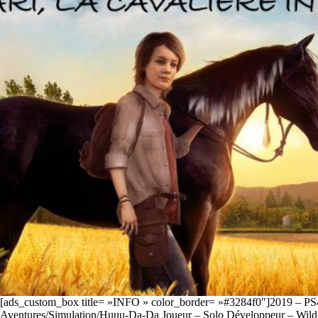
[ads_custom_box title= »INFO » color_border= »#3284f0″]2019 – 
Aventures/Simulation/Huuu-Da-Da Joueur – Solo Développeur – Wild R