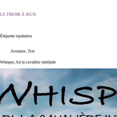
Passer
au
contenu
LE TIROIR À JEUX
Étiquette
equitation
Aventure
,
Test
Whisper, Ari la cavalière intrépide