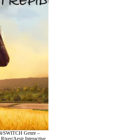
PS4/SWITCH Genre –
iver/Aesir Interactive