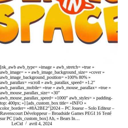
[nk_awb awb_type= »image » awb_stretch= »true »
awb_image= » » awb_image_background_size= »cover »
awb_image_background_position= »100% 80% »
awb_parallax= »scroll » awb_parallax_speed= »1.2″
awb_parallax_mobile= »true » awb_mouse_parallax= »true »
awb_mouse_parallax_size= »30″
awb_mouse_parallax_speed= »1000″ awb_styles= » padding-
top: 400px; »] [ads_custom_box title= »INFO »
color_border= »#8A2BE2″]2024 – PC Joueur – Solo Editeur –
Ravenscourt Développeur – Broadside Games PEGI 16 Testé
sur PC [/ads_custom_box] Ah, « Bears In…
LeCid
avril 4, 2024