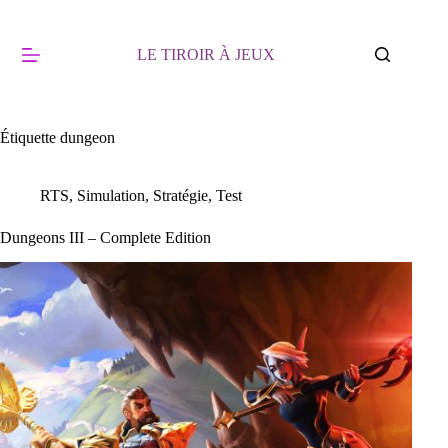
Passer
au
contenu
LE TIROIR À JEUX
Étiquette
dungeon
RTS
,
Simulation
,
Stratégie
,
Test
Dungeons III – Complete Edition