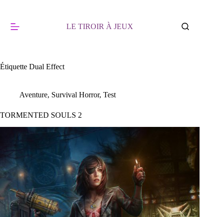
Passer
au
contenu
LE TIROIR À JEUX
Étiquette
Dual Effect
Aventure
,
Survival Horror
,
Test
TORMENTED SOULS 2