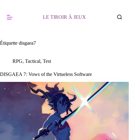
Passer
au
contenu
LE TIROIR À JEUX
Étiquette
disgaea7
RPG
,
Tactical
,
Test
DISGAEA 7: Vows of the Virtueless Software