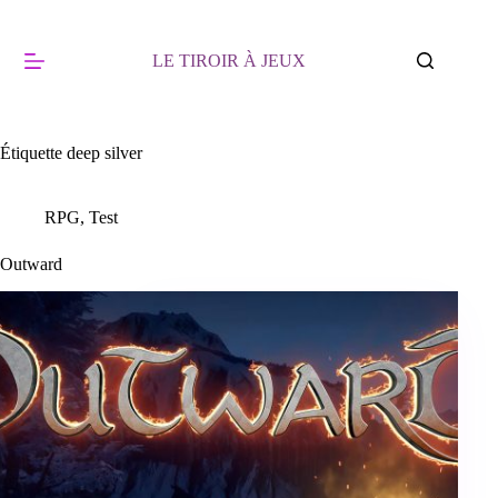
Passer
au
contenu
LE TIROIR À JEUX
Étiquette
deep silver
RPG
,
Test
Outward