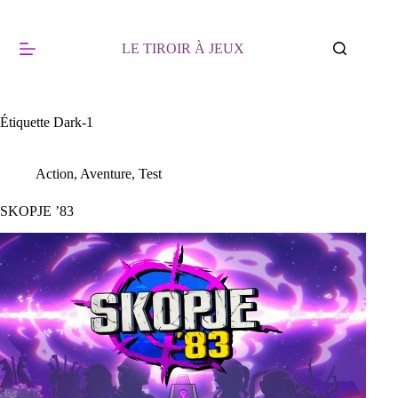
Passer
au
contenu
LE TIROIR À JEUX
Étiquette
Dark-1
Action
,
Aventure
,
Test
SKOPJE ’83