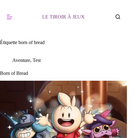
Passer
au
contenu
LE TIROIR À JEUX
Étiquette
born of bread
Aventure
,
Test
Born of Bread