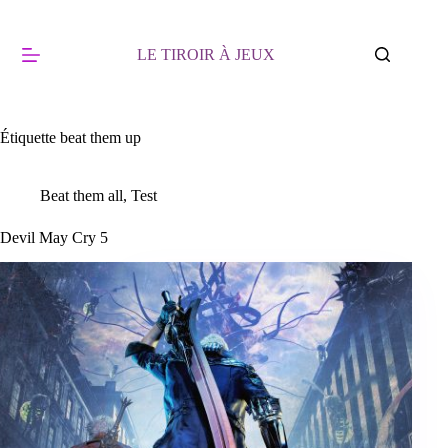
Passer
au
contenu
LE TIROIR À JEUX
Étiquette
beat them up
Beat them all
,
Test
Devil May Cry 5