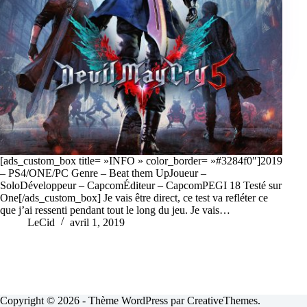
[ads_custom_box title= »INFO » color_border= »#3284f0″]2019
– PS4/ONE/PC Genre – Beat them UpJoueur –
SoloDéveloppeur – CapcomÉditeur – CapcomPEGI 18 Testé sur
One[/ads_custom_box] Je vais être direct, ce test va refléter ce
que j’ai ressenti pendant tout le long du jeu. Je vais…
LeCid
avril 1, 2019
Copyright © 2026 - Thème WordPress par
CreativeThemes
.