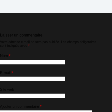
Laisser un commentaire
Votre adresse e-mail ne sera pas publiée.
Les champs obligatoires
sont indiqués avec
*
Nom
*
E-mail
*
Site web
Ajouter un commentaire
*