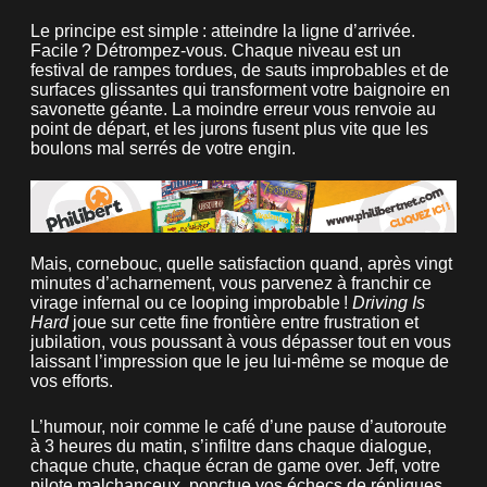
Le principe est simple : atteindre la ligne d’arrivée.
Facile ? Détrompez-vous. Chaque niveau est un
festival de rampes tordues, de sauts improbables et de
surfaces glissantes qui transforment votre baignoire en
savonette géante. La moindre erreur vous renvoie au
point de départ, et les jurons fusent plus vite que les
boulons mal serrés de votre engin.
Mais, cornebouc, quelle satisfaction quand, après vingt
minutes d’acharnement, vous parvenez à franchir ce
virage infernal ou ce looping improbable !
Driving Is
Hard
joue sur cette fine frontière entre frustration et
jubilation, vous poussant à vous dépasser tout en vous
laissant l’impression que le jeu lui-même se moque de
vos efforts.
L’humour, noir comme le café d’une pause d’autoroute
à 3 heures du matin, s’infiltre dans chaque dialogue,
chaque chute, chaque écran de game over. Jeff, votre
pilote malchanceux, ponctue vos échecs de répliques