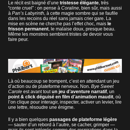
Le récit est baigné d’une
tristesse élégante
, très
“conte cruel” : on pense à
Coraline
, bien sûr, mais aussi
à
Pan’s Labyrinth
, à cette magie sombre qui se faufile
dans les recoins du réel sans jamais crier gare. La
mise en scène ne cherche pas l’effet choc, mais
le
frisson permanent
, le malaise doux, presque beau.
Même les monstres semblent tristes de devoir vous
faire peur.
Là où beaucoup se trompent, c’est en attendant un jeu
d’action ou de plateforme nerveux. Non.
Bye Sweet
Carole
est avant tout
un jeu d’aventure narratif
, un
point & click déguisé en film d’animation maudit
, où
l’on clique pour interagir, inspecter, activer un levier, lire
une lettre, résoudre une énigme.
Il y a bien quelques
passages de plateforme légère
— sauter d’un rebord à l’autre, se cacher, grimper —
mais ils sont intégrés comme des respirations dans la