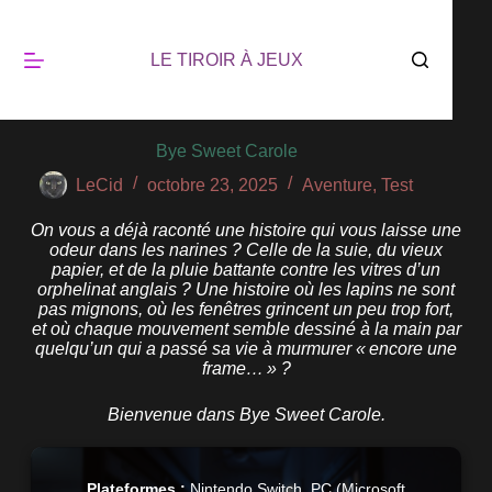
LE TIROIR À JEUX
Bye Sweet Carole
LeCid
octobre 23, 2025
Aventure
,
Test
On vous a déjà raconté une histoire qui vous laisse une
odeur dans les narines ? Celle de la suie, du vieux
papier, et de la pluie battante contre les vitres d’un
orphelinat anglais ? Une histoire où les lapins ne sont
pas mignons, où les fenêtres grincent un peu trop fort,
et où chaque mouvement semble dessiné à la main par
quelqu’un qui a passé sa vie à murmurer « encore une
frame… » ?
Bienvenue dans Bye Sweet Carole.
Plateformes :
Nintendo Switch, PC (Microsoft