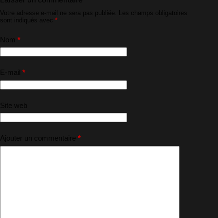
Votre adresse e-mail ne sera pas publiée.
Les champs obligatoires
sont indiqués avec
*
Nom
*
E-mail
*
Site web
Ajouter un commentaire
*