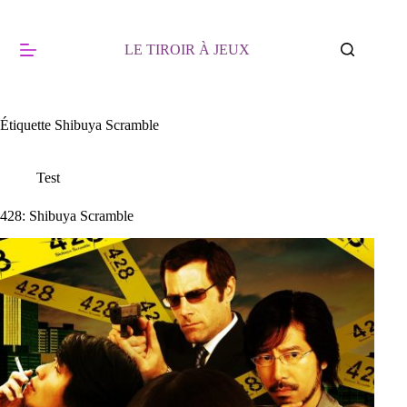
Passer
au
contenu
LE TIROIR À JEUX
Étiquette
Shibuya Scramble
Test
428: Shibuya Scramble