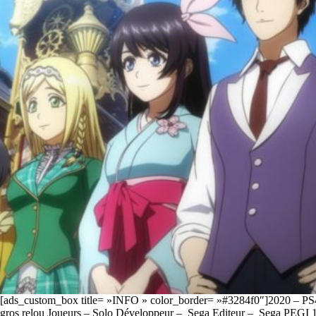
[ads_custom_box title= »INFO » color_border= »#3284f0″]2020 – PS
gros relou Joueurs – Solo Développeur – Sega Editeur – Sega PEGI 1