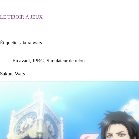
Passer
au
contenu
LE TIROIR À JEUX
Étiquette
sakura wars
En avant
,
JPRG
,
Simulateur de relou
Sakura Wars