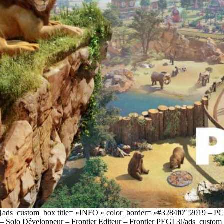
[ads_custom_box title= »INFO » color_border= »#3284f0″]2019 – PC
– Solo Développeur – Frontier Editeur – Frontier PEGI 3[/ads_custom