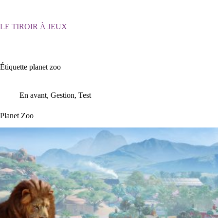
Passer
au
contenu
LE TIROIR À JEUX
Étiquette
planet zoo
En avant
,
Gestion
,
Test
Planet Zoo