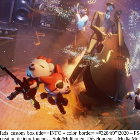
[ads_custom_box title= »INFO » color_border= »#3284f0″]2020 – PS4
création de jeux Joueurs – Solo/Multijoueur Développeur – Media Mol