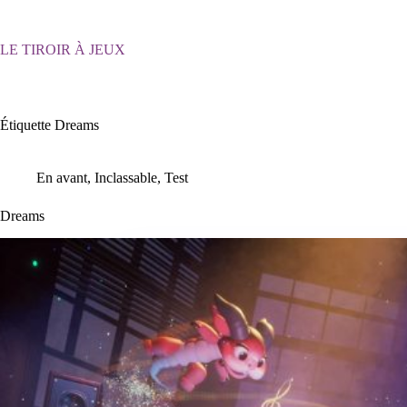
Passer
au
contenu
LE TIROIR À JEUX
Étiquette
Dreams
En avant
,
Inclassable
,
Test
Dreams