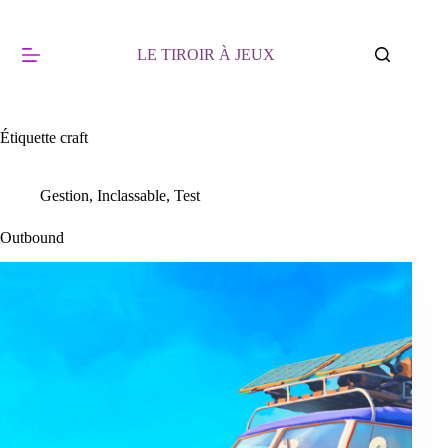
Passer
au
contenu
LE TIROIR À JEUX
Étiquette
craft
Gestion
,
Inclassable
,
Test
Outbound