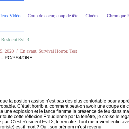
Jeux Vidéo
Coup de coeur, coup de tête
Cinéma
Chronique R
Resident Evil 3
 5, 2020
En avant
,
Survival Horror
,
Test
– PC/PS4/ONE
rai que la position assise n’est pas des plus confortable pour ap
obable. C’était horrible, comment peut-on avoir une coupe de c
ce une explosion et le lance flamme la présence de feu dans ma 
ute cette réflexion Freudienne par la fenêtre, je croise le rega
’ai. C’est Resident Evil 3, le remake. Tout me revient enfin ave
terroriste) est-il mort ? Oui, son prénom m’est revenu.