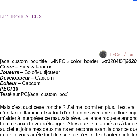
Passer
au
contenu
LE TIROIR À JEUX
LeCid
juin
[ads_custom_box title= »INFO » color_border= »#3284f0″]
2020
Genre
– Survival-horror
Joueurs
– Solo/Multijoueur
Développeur
– Capcom
Editeur
– Capcom
PEGI 18
Testé sur PC[/ads_custom_box]
Mais c’est quoi cette tronche ? J’ai mal dormi en plus. Il est v
d’un lance flamme et surtout d’un homme avec une coiffure impr
m’aider à interpréter ce mauvais rêve. Le lance roquette annon
homme aux cheveux étranges. Alors que je m’apprêtais à lancer to
au ciel et joins mes deux mains en reconnaissant la chance que j
(alors je vous arrête tout de suite, ce n’est ni le chanteur ni le 